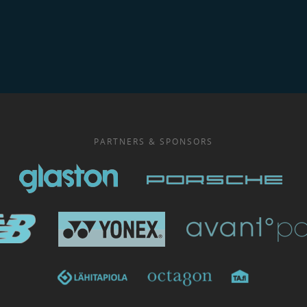
PARTNERS & SPONSORS